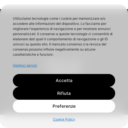
Utilizziamo tecnologie come i cookie per memorizzare e/o
accedere alle informazioni del dispositivo. Lo facciamo per
migliorare l'esperienza di navigazione e per mostrare annunci
personalizzati. Il consenso a queste tecnologie ci consentirà di
elaborare dati quali il comportamento di navigazione o gli ID
univoci su questo sito. Il mancato consenso o la revoca del
consenso possono influire negativamente su alcune
caratteristiche e funzioni.
AQUILUX SRL
Gestisci servizi
Via Giuseppe Prina, 1
20154 Milano (MI) ITALY
P.IVA 12642750967
info@aquilux.it
Accetta
Tel +39 3485221195
Rifiuta
Preferenze
Privacy Policy
Cookie Policy
Cookie Policy