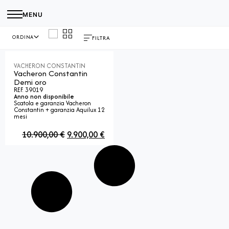
MENU
ORDINA
FILTRA
VACHERON CONSTANTIN
Vacheron Constantin
Demi oro
REF. 39019
Anno non disponibile
Scatola e garanzia Vacheron
Constantin + garanzia Aquilux 12
mesi
10.900,00
€
9.900,00
€